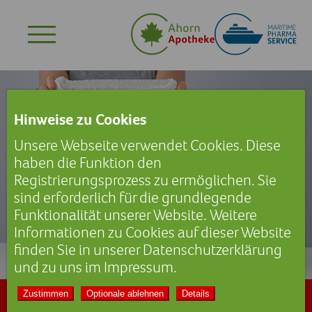
Hinweise zu Cookies
Unsere Webseite verwendet Cookies. Diese
haben die Funktion den
Registrierungsprozess zu ermöglichen. Sie
sind erforderlich für die grundlegende
Funktionalität unserer Website. Weitere
Informationen zu Cookies auf dieser Website
finden Sie in unserer
Datenschutzerklärung
und zu uns im
Impressum
.
Zustimmen
Optionale ablehnen
Details
Inkontinenzartiekl